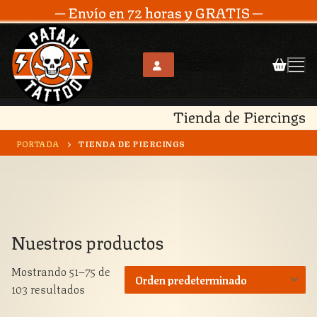
─ Envío en 72 horas y GRATIS ─
Tienda de Piercings
Ir
al
PORTADA
TIENDA DE PIERCINGS
contenido
Nuestros productos
Mostrando 51–75 de
103 resultados