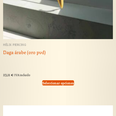
HÉLIX PIERCING
Daga árabe (oro pvd)
23,11
€
IVA incluido
Seleccionar opciones