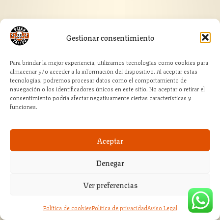
Rango
20,57
€
-
21,78
€
Gestionar consentimiento
IVA incluido
de
precios:
Seleccionar opciones
desde
20,57 €
Para brindar la mejor experiencia, utilizamos tecnologías como cookies para
hasta
almacenar y/o acceder a la información del dispositivo. Al aceptar estas
21,78 €
tecnologías, podremos procesar datos como el comportamiento de
navegación o los identificadores únicos en este sitio. No aceptar o retirar el
consentimiento podría afectar negativamente ciertas características y
funciones.
Aceptar
Denegar
Ver preferencias
Política de cookies
Política de privacidad
Aviso Legal