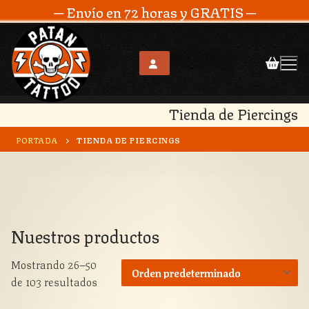
─ Envío en 72 horas y GRATIS ─
Tienda de Piercings
Ir
al
PORTADA
TIENDA DE PIERCINGS
contenido
Nuestros productos
Mostrando 26–50
de 103 resultados