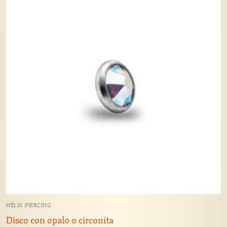
HÉLIX PIERCING
Disco con opalo o circonita