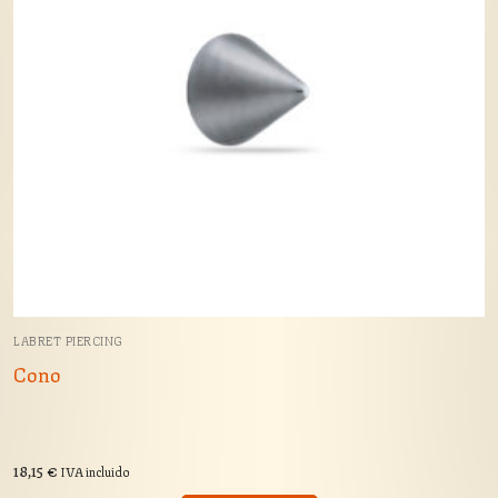
LABRET PIERCING
Cono
18,15
€
IVA incluido