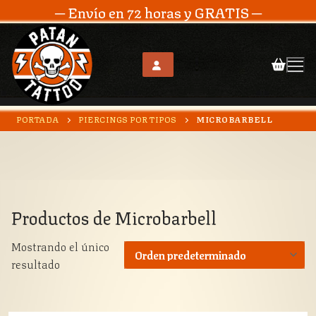
─ Envío en 72 horas y GRATIS ─
Ir
PORTADA
PIERCINGS POR TIPOS
MICROBARBELL
al
contenido
Productos de
Microbarbell
Mostrando el único
resultado