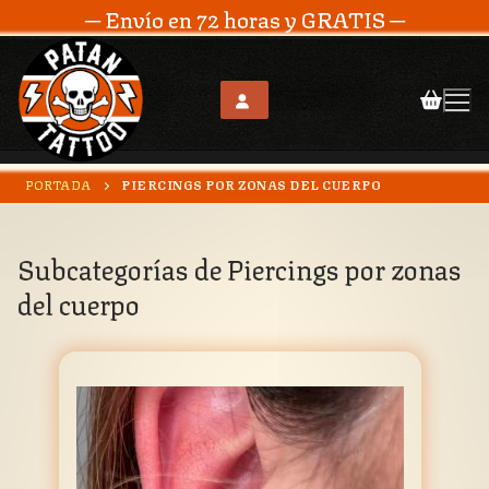
─ Envío en 72 horas y GRATIS ─
Ir
PORTADA
PIERCINGS POR ZONAS DEL CUERPO
al
contenido
Subcategorías de
Piercings por zonas
del cuerpo