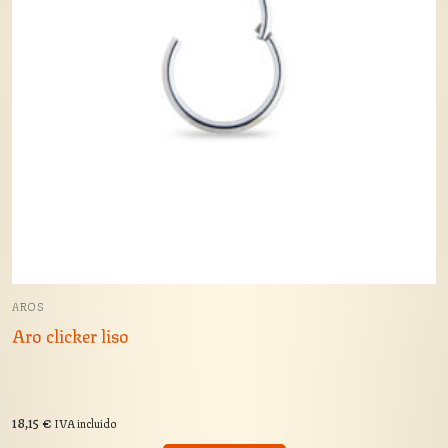
AROS
Aro clicker liso
18,15
€
IVA incluido