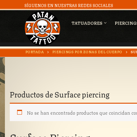
SÍGUENOS EN NUESTRAS REDES SOCIALES
TATUADORES
PIERCING
Ir
PORTADA
PIERCINGS POR ZONAS DEL CUERPO
SU
Buscar:
al
contenido
Productos de
Surface piercing
No se han encontrado productos que coincidan con