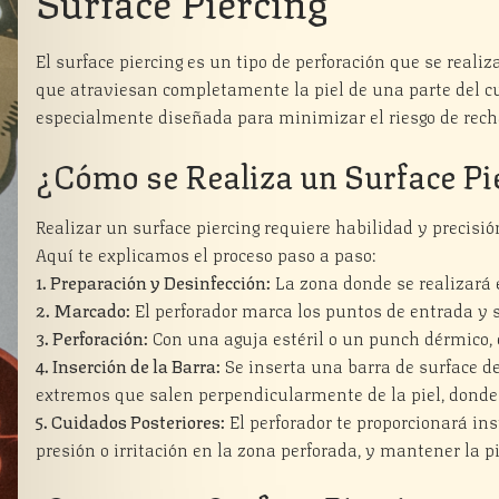
Surface Piercing
El surface piercing es un tipo de perforación que se realiza
que atraviesan completamente la piel de una parte del cue
especialmente diseñada para minimizar el riesgo de rech
¿Cómo se Realiza un Surface Pi
Realizar un surface piercing requiere habilidad y precisió
Aquí te explicamos el proceso paso a paso:
1. Preparación y Desinfección:
La zona donde se realizará 
2. Marcado:
El perforador marca los puntos de entrada y s
3. Perforación:
Con una aguja estéril o un punch dérmico, el
4. Inserción de la Barra:
Se inserta una barra de surface de 
extremos que salen perpendicularmente de la piel, donde s
5. Cuidados Posteriores:
El perforador te proporcionará in
presión o irritación en la zona perforada, y mantener la p