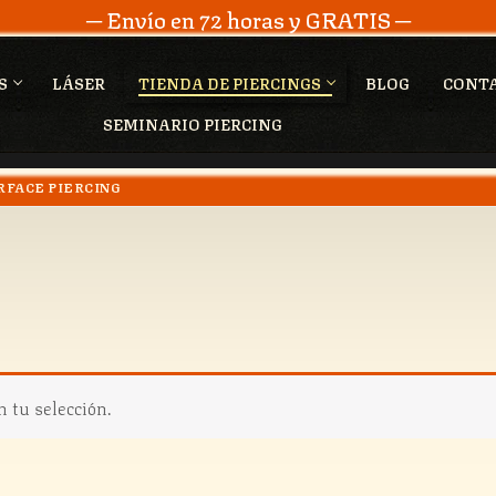
─ Envío en 72 horas y GRATIS ─
S
LÁSER
TIENDA DE PIERCINGS
BLOG
CONT
SEMINARIO PIERCING
RFACE PIERCING
 tu selección.