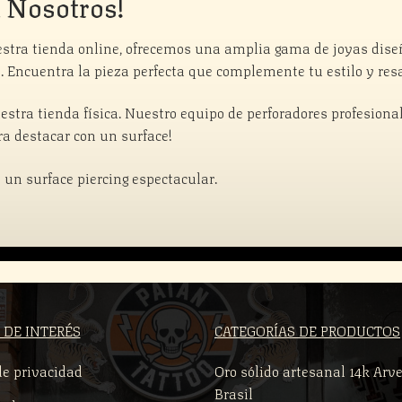
n Nosotros!
uestra tienda online, ofrecemos una amplia gama de joyas dis
o. Encuentra la pieza perfecta que complemente tu estilo y res
stra tienda física. Nuestro equipo de perforadores profesional
a destacar con un surface!
 un surface piercing espectacular.
 DE INTERÉS
CATEGORÍAS DE PRODUCTOS
de privacidad
Oro sólido artesanal 14k Arve
Brasil