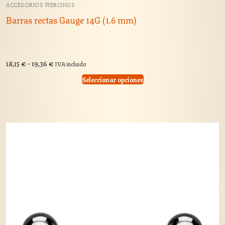
ACCESORIOS PIERCINGS
Barras rectas Gauge 14G (1.6 mm)
Rango
18,15
€
-
19,36
€
IVA incluido
de
precios:
Seleccionar opciones
desde
18,15 €
hasta
19,36 €