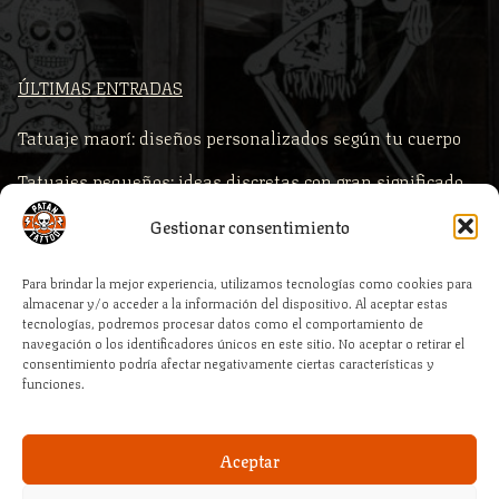
ÚLTIMAS ENTRADAS
Tatuaje maorí: diseños personalizados según tu cuerpo
Tatuajes pequeños: ideas discretas con gran significado
Comprar piercings según la zona del cuerpo
Gestionar consentimiento
Piercings para primera puesta: qué comprar y por qué es
Para brindar la mejor experiencia, utilizamos tecnologías como cookies para
clave la calidad profesional
almacenar y/o acceder a la información del dispositivo. Al aceptar estas
tecnologías, podremos procesar datos como el comportamiento de
Cómo elegir la medida correcta de tu piercing al comprar
navegación o los identificadores únicos en este sitio. No aceptar o retirar el
online
consentimiento podría afectar negativamente ciertas características y
funciones.
Aceptar