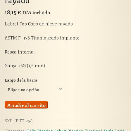
18,15
€
IVA incluido
Labret Top Copo de nieve rayado
ASTM F -136 Titanio grado implante.
Rosca interna.
Gauge 16G (1,2 mm)
Largo de la barra
Labret
Añadir al carrito
Top
Copo
SKU:
JF-TT-25A
de
Categorías:
Hélix Piercing
,
Labret Piercing
,
Piercing Lóbulo Oreja
,