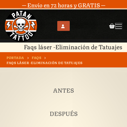
─ Envío en 72 horas y GRATIS ─
Faqs láser -Eliminación de Tatuajes
PORTADA
FAQS
FAQS LÁSER -ELIMINACIÓN DE TATUAJES
ANTES
DESPUÉS