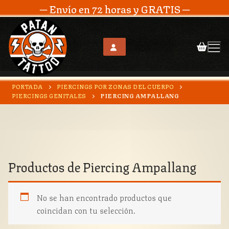
─ Envío en 72 horas y GRATIS ─
Ir
PORTADA
PIERCINGS POR ZONAS DEL CUERPO
al
PIERCINGS GENITALES
PIERCING AMPALLANG
contenido
Productos de
Piercing Ampallang
No se han encontrado productos que
coincidan con tu selección.