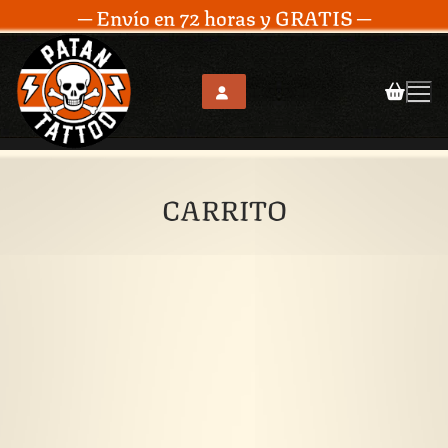
─ Envío en 72 horas y GRATIS ─
CARRITO