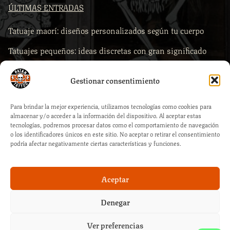
ÚLTIMAS ENTRADAS
Tatuaje maorí: diseños personalizados según tu cuerpo
Tatuajes pequeños: ideas discretas con gran significado
Comprar piercings según la zona del cuerpo
Gestionar consentimiento
Piercings para primera puesta: qué comprar y por qué es
clave la calidad profesional
Para brindar la mejor experiencia, utilizamos tecnologías como cookies para
almacenar y/o acceder a la información del dispositivo. Al aceptar estas
Cómo elegir la medida correcta de tu piercing al comprar
tecnologías, podremos procesar datos como el comportamiento de navegación
o los identificadores únicos en este sitio. No aceptar o retirar el consentimiento
online
podría afectar negativamente ciertas características y funciones.
Aceptar
Denegar
© 2026 – Patan Tattoo Estudio :: By PHL Servicios Profesionales
Ver preferencias