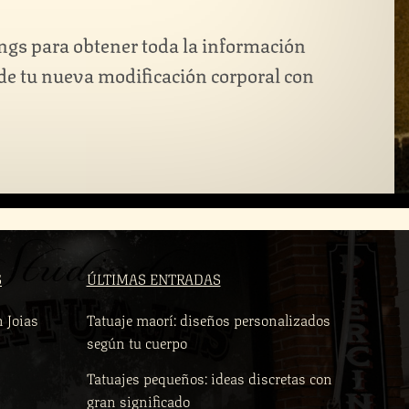
ngs para obtener toda la información
 de tu nueva modificación corporal con
S
ÚLTIMAS ENTRADAS
n Joias
Tatuaje maorí: diseños personalizados
según tu cuerpo
Tatuajes pequeños: ideas discretas con
gran significado