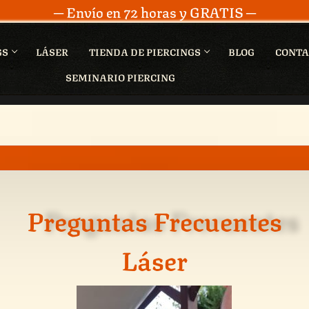
─ Envío en 72 horas y GRATIS ─
GS
LÁSER
TIENDA DE PIERCINGS
BLOG
CONTA
SEMINARIO PIERCING
Preguntas Frecuentes
Láser