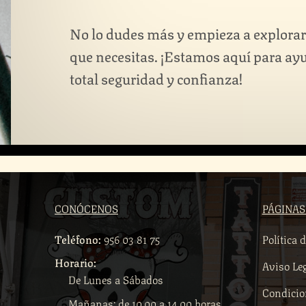
No lo dudes más y empieza a explorar
que necesitas. ¡Estamos aquí para ayu
total seguridad y confianza!
CONÓCENOS
PÁGINAS
Teléfono:
956 03 81 75
Política 
Horario:
Aviso Le
De Lunes a Sábados
Condicio
Mañanas: de 10.00 a 14.00 horas