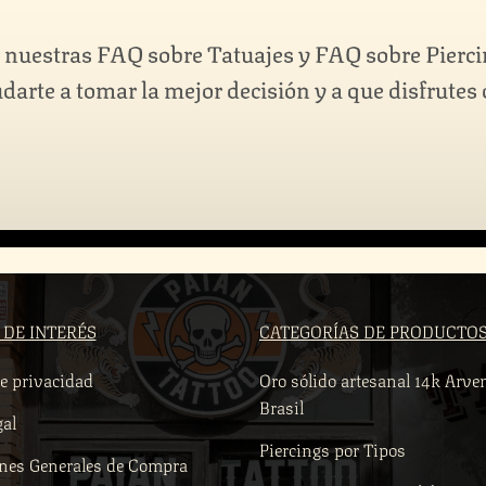
 nuestras FAQ sobre Tatuajes y FAQ sobre Pierci
darte a tomar la mejor decisión y a que disfrutes
 DE INTERÉS
CATEGORÍAS DE PRODUCTO
de privacidad
Oro sólido artesanal 14k Arve
Brasil
gal
Piercings por Tipos
nes Generales de Compra