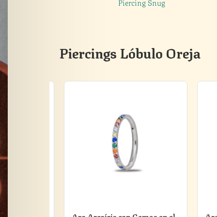
do
Piercing Snug
Piercings Lóbulo Oreja
Aro Arcoíris con Gemas en el
Aro