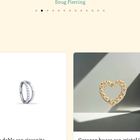
Snug Piercing
 doble con circonita
Corazon hueco con cristal 