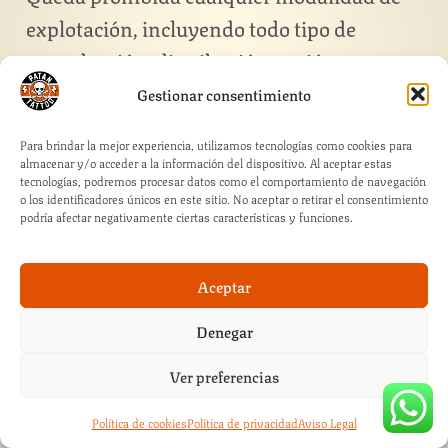
explotación, incluyendo todo tipo de
reproducción, distribución, cesión a
terceros, comunicación pública y
Gestionar consentimiento
transformación, mediante cualquier tipo
Para brindar la mejor experiencia, utilizamos tecnologías como cookies para
de soporte y medio, de las obras antes
almacenar y/o acceder a la información del dispositivo. Al aceptar estas
tecnologías, podremos procesar datos como el comportamiento de navegación
referidas, creaciones y signos distintivos
o los identificadores únicos en este sitio. No aceptar o retirar el consentimiento
podría afectar negativamente ciertas características y funciones.
sin autorización previa y expresa de sus
respectivos titulares. El
Aceptar
incumplimiento de esta prohibición podrá
constituir infracción sancionable por la
Denegar
legislación vigente.
Ver preferencias
Queda prohibido, salvo en los casos que
expresamente lo autorice el Titular
Política de cookies
Política de privacidad
Aviso Legal