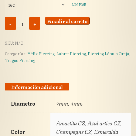
LIMPIAR
Cristales
Añadir al carrito
-
+
engarzados
cantidad
SKU:
N/D
Categorías:
Hélix Piercing
,
Labret Piercing
,
Piercing Lóbulo Oreja
,
Tragus Piercing
Información adicional
Diametro
3mm, 4mm
Amastita CZ, Azul artico CZ,
Color
Champagne CZ, Esmeralda