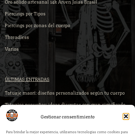
Oro sólido artesanal 14k Arven Joias Brasil
Piercings por Tipos
Piercings por zonas del cuerpo
Threadless
Varios
ÚLTIMAS ENTRADAS
Tatuaje maorí: diseños personalizados según tu cuerpo
Tatuajes pequeños: ideas discretas con gran significado
Comprar piercings según la zona del cuerpo
Gestionar consentimiento
Piercings para primera puesta: qué comprar y por qué es
Para brindar la mejor experiencia, utilizamos tecnologías como cookies para