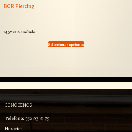
BCR Piercing
14,52
€
IVA incluido
Seleccionar opciones
CONÓCENOS
Teléfono:
956 03 81 75
Horario: