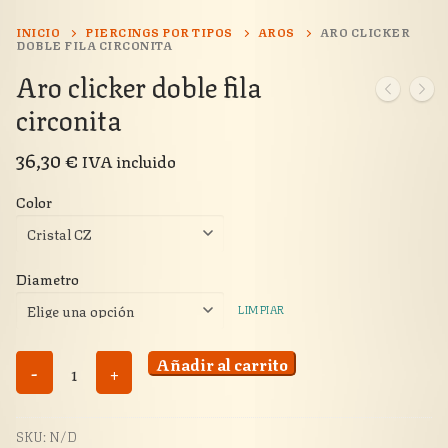
INICIO
PIERCINGS POR TIPOS
AROS
ARO CLICKER
DOBLE FILA CIRCONITA
Aro clicker doble fila
circonita
36,30
€
IVA incluido
Color
Diametro
LIMPIAR
Aro
Añadir al carrito
-
+
clicker
doble
SKU:
N/D
fila