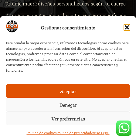
Tatuaje maorí: diseños personalizados según tu cuerpo
Tatuajes pequeños: ideas discretas con gran significado
Comprar piercings según la zona del cuerpo
Gestionar consentimiento
Piercings para primera puesta: qué comprar y por qué es
Para brindar la mejor experiencia, utilizamos tecnologías como cookies para
clave la calidad profesional
almacenar y/o acceder a la información del dispositivo. Al aceptar estas
tecnologías, podremos procesar datos como el comportamiento de
Cómo elegir la medida correcta de tu piercing al comprar
navegación o los identificadores únicos en este sitio. No aceptar o retirar el
consentimiento podría afectar negativamente ciertas características y
online
funciones.
Aceptar
Denegar
© 2026 – Patan Tattoo Estudio :: By PHL Servicios Profesionales
Ver preferencias
Política de cookies
Política de privacidad
Aviso Legal