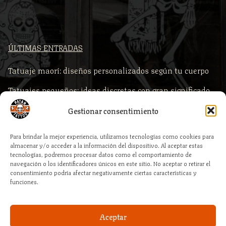
ÚLTIMAS ENTRADAS
Tatuaje maorí: diseños personalizados según tu cuerpo
Tatuajes pequeños: ideas discretas con gran significado
Comprar piercings según la zona del cuerpo
Gestionar consentimiento
Piercings para primera puesta: qué comprar y por qué es
Para brindar la mejor experiencia, utilizamos tecnologías como cookies para
clave la calidad profesional
almacenar y/o acceder a la información del dispositivo. Al aceptar estas
tecnologías, podremos procesar datos como el comportamiento de
Cómo elegir la medida correcta de tu piercing al comprar
navegación o los identificadores únicos en este sitio. No aceptar o retirar el
consentimiento podría afectar negativamente ciertas características y
online
funciones.
Aceptar