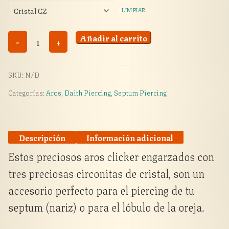
LIMPIAR
Aro
Añadir al carrito
-
+
clicker
triple
SKU:
N/D
circonita
cantidad
Categorías:
Aros
,
Daith Piercing
,
Septum Piercing
Descripción
Información adicional
Estos preciosos aros clicker engarzados con
tres preciosas circonitas de cristal, son un
accesorio perfecto para el piercing de tu
septum (nariz) o para el lóbulo de la oreja.