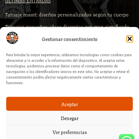
ÚLTIMAS ENTRADAS
Tatuaje maorí: diseños personalizados según tu cuerpo
Tatuajes pequeños: ideas discretas con gran significado
Comprar piercings según la zona del cuerpo
Gestionar consentimiento
Piercings para primera puesta: qué comprar y por qué es
Para brindar la mejor experiencia, utilizamos tecnologías como cookies para
clave la calidad profesional
almacenar y/o acceder a la información del dispositivo. Al aceptar estas
tecnologías, podremos procesar datos como el comportamiento de
Cómo elegir la medida correcta de tu piercing al comprar
navegación o los identificadores únicos en este sitio. No aceptar o retirar el
consentimiento podría afectar negativamente ciertas características y
online
funciones.
Aceptar
Denegar
© 2026 – Patan Tattoo Estudio :: By PHL Servicios Profesionales
Ver preferencias