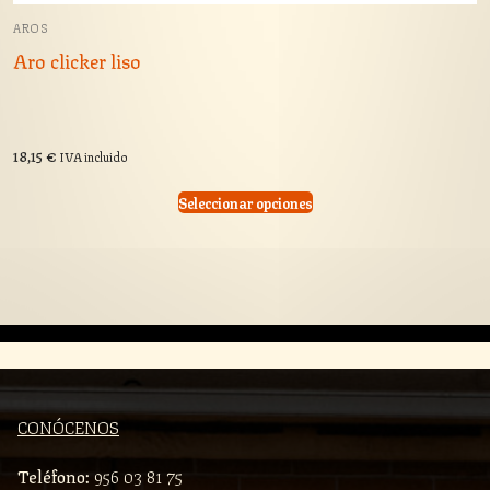
AROS
Aro clicker liso
18,15
€
IVA incluido
Seleccionar opciones
CONÓCENOS
Teléfono:
956 03 81 75