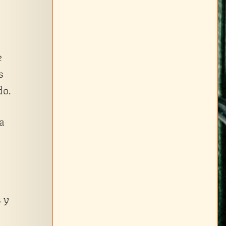
e
s
do.
a
 y