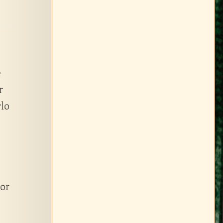
e
r
rlo
por