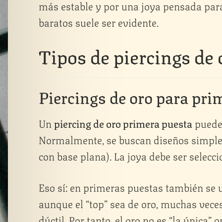
más estable y por una joya pensada para e
baratos suele ser evidente.
Tipos de piercings de 
Piercings de oro para pri
Un
piercing de oro primera puesta
puede 
Normalmente, se buscan diseños simples
con base plana). La joya debe ser selecci
Eso sí: en primeras puestas también se 
aunque el “top” sea de oro, muchas veces
dúctil. Por tanto, el oro no es “la única”