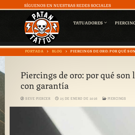
SÍGUENOS EN NUESTRAS REDES SOCIALES
TATUADORES
PIERCIN
PORTADA
BLOG
PIERCINGS DE ORO: POR QUÉ S
Piercings de oro: por qué son
con garantía
SEVE PIERCER
25 DE ENERO DE 2026
PIERCINGS