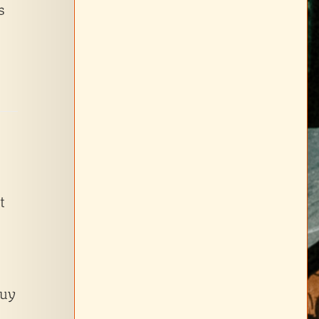
s
t
muy
a