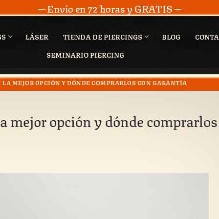
─ Envío en 72 horas y GRATIS ─
GS
LÁSER
TIENDA DE PIERCINGS
BLOG
CONTA
SEMINARIO PIERCING
ON LA MEJOR OPCIÓN Y DÓNDE COMPRARLOS CON GARANTÍA
 la mejor opción y dónde comprarlos