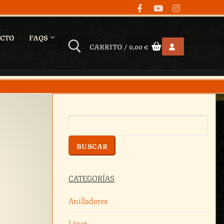
CTO
FAQS
CARRITO
/
0,00
€
Buscar
BUSCAR
CATEGORÍAS
Anilladores
Láser