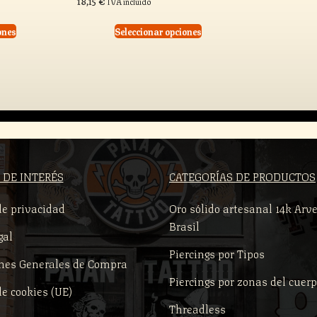
18,15
€
IVA incluido
ones
Seleccionar opciones
 DE INTERÉS
CATEGORÍAS DE PRODUCTOS
de privacidad
Oro sólido artesanal 14k Arve
Brasil
gal
Piercings por Tipos
nes Generales de Compra
Piercings por zonas del cuer
de cookies (UE)
Threadless