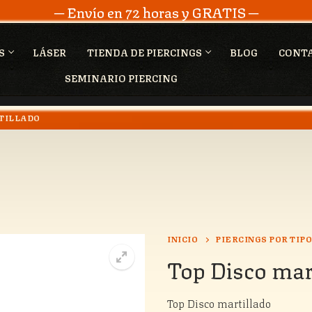
─ Envío en 72 horas y GRATIS ─
S
LÁSER
TIENDA DE PIERCINGS
BLOG
CONT
SEMINARIO PIERCING
RTILLADO
INICIO
PIERCINGS POR TIP
Top Disco mar
Top Disco martillado