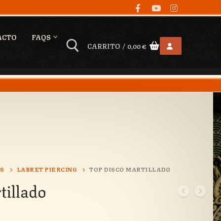
ACTO
FAQS
CARRITO
/
0,00
€
OS
LABRET PIERCING
TOP DISCO MARTILLADO
tillado