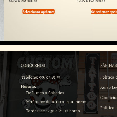
38,72
€
30,25
€
IVA incluido
IVA incluido
Seleccionar opciones
Seleccionar opci
CONÓCENOS
PÁGINAS
Teléfono:
956 03 81 75
Política 
Horario:
Aviso Le
De Lunes a Sábados
Condicio
Mañanas: de 10.00 a 14.00 horas
Política 
Tardes: de 17.30 a 21.00 horas