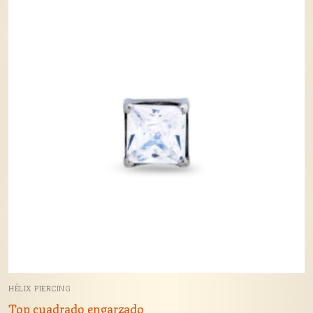
HÉLIX PIERCING
Top cuadrado engarzado