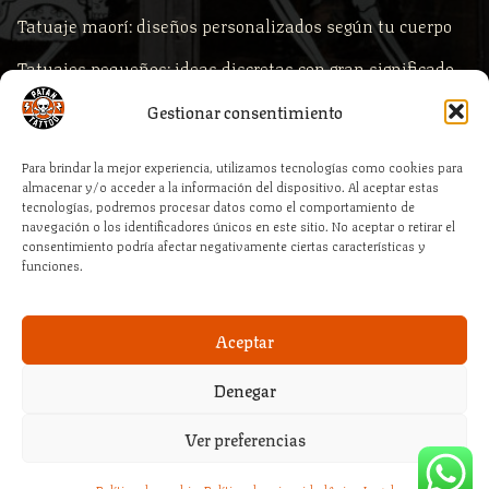
Tatuaje maorí: diseños personalizados según tu cuerpo
Tatuajes pequeños: ideas discretas con gran significado
Comprar piercings según la zona del cuerpo
Gestionar consentimiento
Piercings para primera puesta: qué comprar y por qué es
Para brindar la mejor experiencia, utilizamos tecnologías como cookies para
clave la calidad profesional
almacenar y/o acceder a la información del dispositivo. Al aceptar estas
tecnologías, podremos procesar datos como el comportamiento de
Cómo elegir la medida correcta de tu piercing al comprar
navegación o los identificadores únicos en este sitio. No aceptar o retirar el
consentimiento podría afectar negativamente ciertas características y
online
funciones.
Aceptar
Denegar
© 2026 – Patan Tattoo Estudio :: By PHL Servicios Profesionales
Ver preferencias