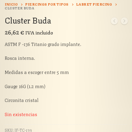
INICIO
PIERCINGS POR TIPOS
LABRET PIERCING
CLUSTER BUDA
Cluster Buda
26,62
€
IVA incluido
ASTM F -136 Titanio grado implante.
Rosca interna.
Medidas a escoger entre 5 mm
Gauge 16G (1.2 mm)
Circonita cristal
Sin existencias
SKU:
JF-TC-139