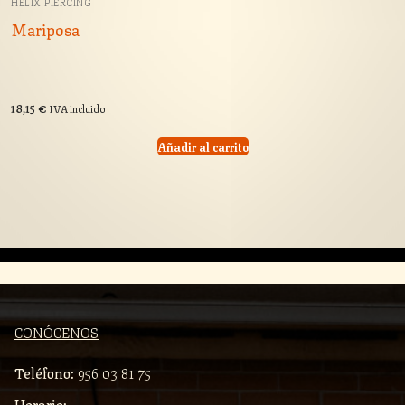
HÉLIX PIERCING
Mariposa
18,15
€
IVA incluido
Añadir al carrito
CONÓCENOS
Teléfono:
956 03 81 75
Horario: