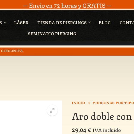
─ Envío en 72 horas y GRATIS ─
S
LÁSER
TIENDA DE PIERCINGS
BLOG
CONT
SEMINARIO PIERCING
 CIRCONITA
INICIO
PIERCINGS POR TIP
Aro doble con 
29,04
€
IVA incluido