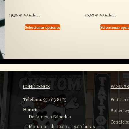
19,36
€
26,62
€
IVA incluido
IVA incluido
Seleccionar opciones
Seleccionar opci
CONÓCENOS
PÁGINAS
Teléfono:
956 03 81 75
Política 
Horario:
Aviso Le
De Lunes a Sábados
Condicio
Mañanas: de 10.00 a 14.00 horas