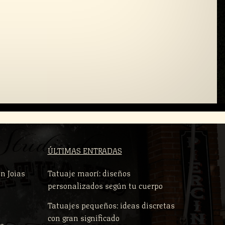
ÚLTIMAS ENTRADAS
n Joias
Tatuaje maorí: diseños
personalizados según tu cuerpo
Tatuajes pequeños: ideas discretas
con gran significado
po