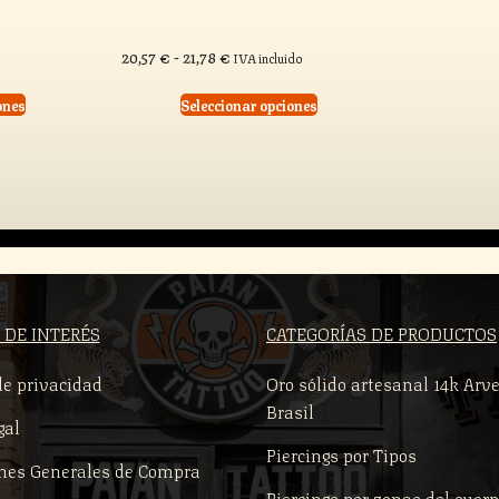
Rango
20,57
€
-
21,78
€
IVA incluido
de
precios:
desde
ones
Seleccionar opciones
20,57 €
hasta
21,78 €
 DE INTERÉS
CATEGORÍAS DE PRODUCTOS
de privacidad
Oro sólido artesanal 14k Arve
Brasil
gal
Piercings por Tipos
nes Generales de Compra
Piercings por zonas del cuer