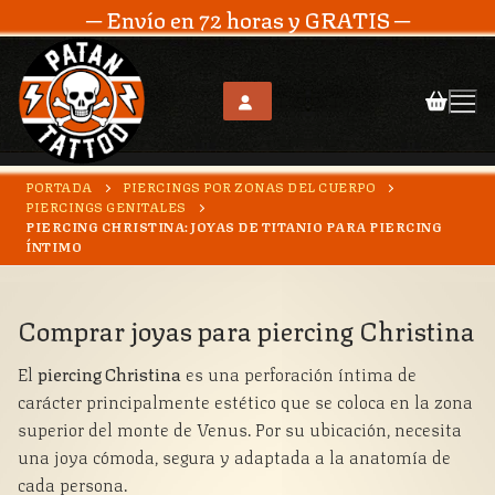
─ Envío en 72 horas y GRATIS ─
Ir
PORTADA
PIERCINGS POR ZONAS DEL CUERPO
al
PIERCINGS GENITALES
PIERCING CHRISTINA: JOYAS DE TITANIO PARA PIERCING
contenido
ÍNTIMO
Comprar joyas para piercing Christina
El
piercing Christina
es una perforación íntima de
carácter principalmente estético que se coloca en la zona
superior del monte de Venus. Por su ubicación, necesita
una joya cómoda, segura y adaptada a la anatomía de
cada persona.