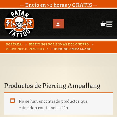
─ Envío en 72 horas y GRATIS ─
Ir
PORTADA
PIERCINGS POR ZONAS DEL CUERPO
al
PIERCINGS GENITALES
PIERCING AMPALLANG
contenido
Productos de
Piercing Ampallang
No se han encontrado productos que
coincidan con tu selección.